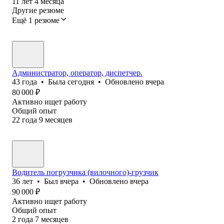
11
лет
4
месяца
Другие резюме
Ещё 1 резюме
Администратор, оператор, диспетчер.
43
года
•
Была
сегодня
•
Обновлено
вчера
80 000
₽
Активно ищет работу
Общий опыт
22
года
9
месяцев
Водитель погрузчика (вилочного)-грузчик
36
лет
•
Был
вчера
•
Обновлено
вчера
90 000
₽
Активно ищет работу
Общий опыт
2
года
7
месяцев