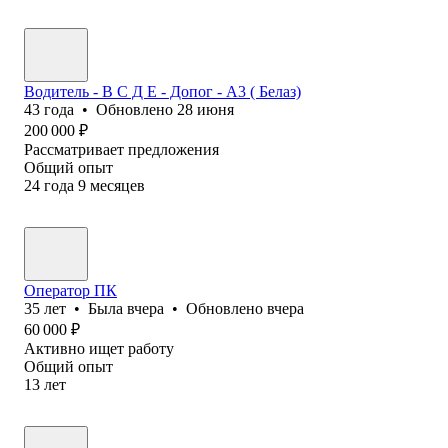
Водитель - В С Д Е - Допог - А3 ( Белаз)
43
года
•
Обновлено
28 июня
200 000
₽
Рассматривает предложения
Общий опыт
24
года
9
месяцев
Оператор ПК
35
лет
•
Была
вчера
•
Обновлено
вчера
60 000
₽
Активно ищет работу
Общий опыт
13
лет