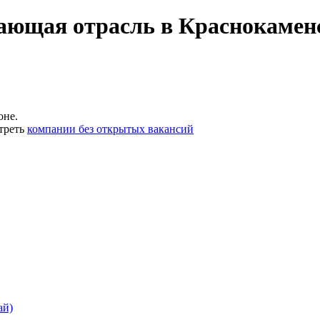
ающая отрасль в Краснокаменс
оне.
треть
компании без открытых вакансий
ай)