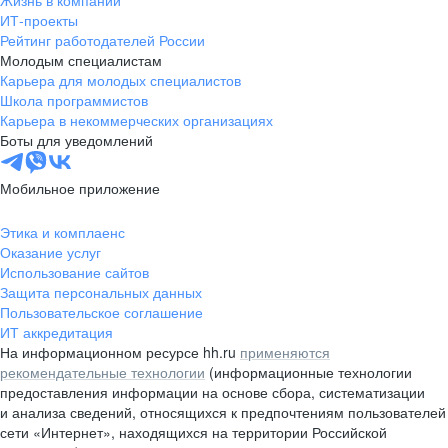
Жизнь в компании
область
ИТ-проекты
Рейтинг работодателей России
Валдай
Малая Вишера
Молодым специалистам
Окуловка
Пестово
Карьера для молодых специалистов
Сольцы
Старая Русса
Школа программистов
Карьера в некоммерческих организациях
Холм
Чудово
Боты для уведомлений
Мурманская область
Апатиты
Гаджиево
Заозерск
Мобильное приложение
Заполярный
Кандалакша
Кировск (Мурманская
Ковдор
Этика и комплаенс
область)
Оказание услуг
Кола
Мончегорск
Использование сайтов
Защита персональных данных
Оленегорск
Островной
Пользовательское соглашение
Полярные Зори
Полярный
ИТ аккредитация
Североморск
Снежногорск
На информационном ресурсе hh.ru
применяются
Республика Карелия
Беломорск
рекомендательные технологии
(информационные технологии
предоставления информации на основе сбора, систематизации
Кемь
Кондопога
и анализа сведений, относящихся к предпочтениям пользователей
Костомукша
Лахденпохья
сети «Интернет», находящихся на территории Российской
Медвежьегорск
Олонец