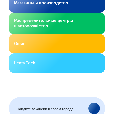
Магазины и производство
Распределительные центры
и автохозяйство
Офис
Lenta Tech
Москва
Санкт-Петербург
Екатеринбург
Новосибирск
Горно-Алтайск
Барнаул
Благовещенск
Архангельск
(Амурская область)
Астрахань
Белгород