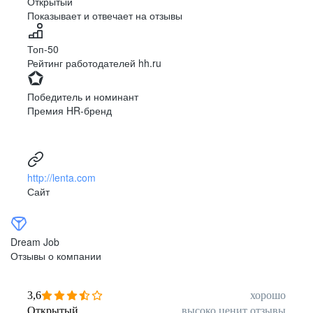
Открытый
Показывает и отвечает на отзывы
Луцк
Севастополь
Симферополь
Сумы
Топ-50
Тернополь
Ужгород
Рейтинг работодателей hh.ru
Харьков
Херсон
Хмельницкий
Черкассы
Победитель и номинант
Черновцы
Чернигов
Премия HR-бренд
Ленинградская
Ханты-Мансийск
область
Тольятти
Дудинка
(Красноярский край)
http://lenta.com
Тура (Красноярский
Агинское
Сайт
край)
(Забайкальский АО)
Усть-Ордынский
Палана
Анадырь
Сочи
Dream Job
Норильск
Дзержинск
Отзывы о компании
(Нижегородская
область)
Арзамас
Саров
3,6
хорошо
Обнинск
Салехард
Открытый
высоко ценит отзывы