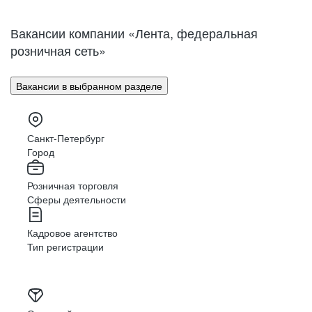
Нижний Новгород
Великий Новгород
Омск
Орел
Вакансии компании «Лента, федеральная
Оренбург
Пенза
розничная сеть»
Пермь
Петрозаводск
Псков
Ростов-на-Дону
Вакансии в выбранном разделе
Рязань
Самара
Саратов
Якутск
Южно-Сахалинск
Владикавказ
Санкт-Петербург
Смоленск
Ставрополь
Город
Тамбов
Казань
Розничная торговля
Тверь
Томск
Сферы деятельности
Кызыл
Тула
Тюмень
Ижевск
Кадровое агентство
Ульяновск
Уфа
Тип регистрации
Хабаровск
Абакан
Челябинск
Грозный
Чита
Чебоксары
Ярославль
Луганск