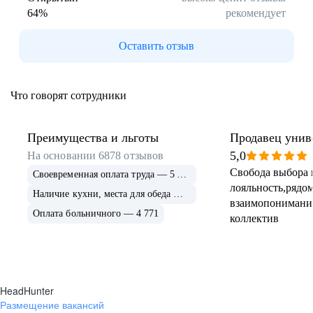
64
%
рекомендует
Буркина Фасо
Минск
Гомель
Могилев
Оставить отзыв
Витебск
Гродно
Брест
Архангельская
область
Что говорят сотрудники
Каргополь
Коряжма
Котлас
Мезень
Мирный
Новодвинск
Преимущества и льготы
Продавец унив
(Архангельская
5,0
На основании
6878
отзывов
область)
Свобода выбора 
Своевременная оплата труда — 5 675
Няндома
Онега
лояльность,рядом
Северодвинск
Сольвычегодск
Наличие кухни, места для обеда — 4 999
взаимопонимани
Шенкурск
Калининградская
Оплата больничного — 4 771
коллектив
область
Багратионовск
Балтийск
Гвардейск
Гурьевск
(Калининградская
область)
HeadHunter
Гусев
Зеленоградск
Размещение вакансий