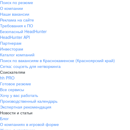
Поиск по резюме
Краснознаменск
Ладушкин
(Калининградская
О компании
область)
Наши вакансии
Мамоново
Неман
Реклама на сайте
Требования к ПО
Нестеров
Озерск
Безопасный HeadHunter
(Калининградская
область)
HeadHunter API
Партнерам
Пионерский
Полесск
Инвесторам
Правдинск
Светлогорск
Каталог компаний
(Калининградская
Поиск по вакансиям в Краснокаменске (Красноярский край)
область)
Сетка: соцсеть для нетворкинга
Светлый
Славск
Соискателям
Советск
Черняховск
hh PRO
(Калининградская
Готовое резюме
область)
Все сервисы
Республика Коми
Воркута
Хочу у вас работать
Вуктыл
Емва
Производственный календарь
Экспертная рекомендация
Инта
Микунь
Новости и статьи
Печора
Сосногорск
Блог
Усинск
Ухта
О компаниях в игровой форме
Новгородская
Боровичи