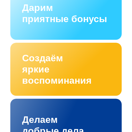
Дарим
приятные бонусы
Создаём
яркие
воспоминания
Делаем
добрые дела