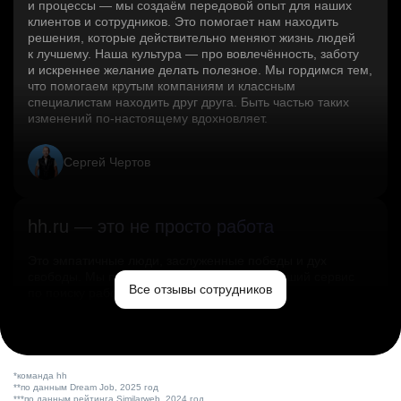
и процессы — мы создаём передовой опыт для наших
клиентов и сотрудников. Это помогает нам находить
решения, которые действительно меняют жизнь людей
к лучшему. Наша культура — про вовлечённость, заботу
и искреннее желание делать полезное. Мы гордимся тем,
что помогаем крутым компаниям и классным
специалистам находить друг друга. Быть частью таких
изменений по‑настоящему вдохновляет.
Сергей Чертов
hh.ru — это не просто работа
Это эмпатичные люди, заслуженные победы и дух
свободы. Мы помогаем миру и создаём лучший сервис
Все отзывы сотрудников
по поиску работы в стране.
Ольга Емельянова
*команда hh
**по данным Dream Job, 2025 год
***по данным рейтинга Similarweb, 2024 год