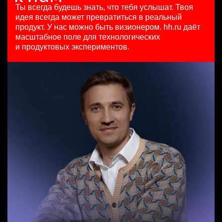
HeadHunter::Коммерческий департамент
HeadHunter::Департамент маркетинга
15000000 so'm
Ты всегда будешь знать, что тебя услышат.
Твоя
Team Lead TrustML
сегодня
5 авг. 2026
Ташкент
идея всегда может превратиться в реальный
HeadHunter::Analytics/Data Science
150000 ₽
з/п не указана
продукт.
У нас можно быть визионером. hh.ru даёт
29 июл. 2026
Санкт-Петербург
Москва
масштабное поле для технологических
Менеджер по продажам B2B (сегмент SMB)
з/п не указана
и продуктовых экспериментов.
HeadHunter::Телефонные продажи
Москва
Аналитик данных (направление Enterprise продаж)
5 авг. 2026
HeadHunter::Коммерческий департамент
97000 - 161000 ₽
сегодня
Ярославль
з/п не указана
Москва