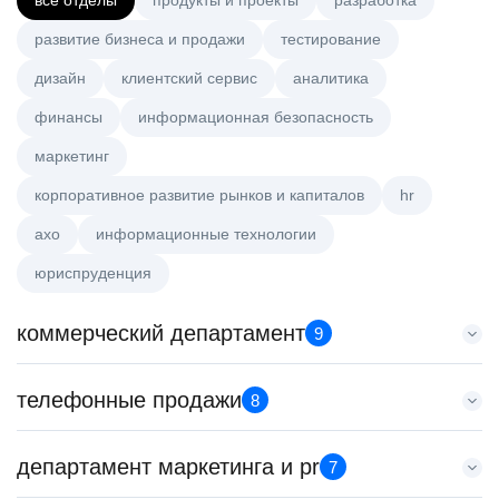
все отделы
продукты и проекты
разработка
развитие бизнеса и продажи
тестирование
дизайн
клиентский сервис
аналитика
финансы
информационная безопасность
маркетинг
корпоративное развитие рынков и капиталов
hr
axo
информационные технологии
юриспруденция
коммерческий департамент
9
Старший аналитик клиентской эффективности
телефонные продажи
8
HeadHunter::Коммерческий департамент
3 авг. 2026
Менеджер по продажам B2B
департамент маркетинга и pr
з/п не указана
7
HeadHunter::Телефонные продажи
Москва