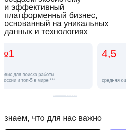
и эффективный
платформенный бизнес,
основанный на уникальных
данных и технологиях
4,5
20
сотруд
средняя оценка hh.ru как работодателя **
в hh.ru
знаем, что для нас важно