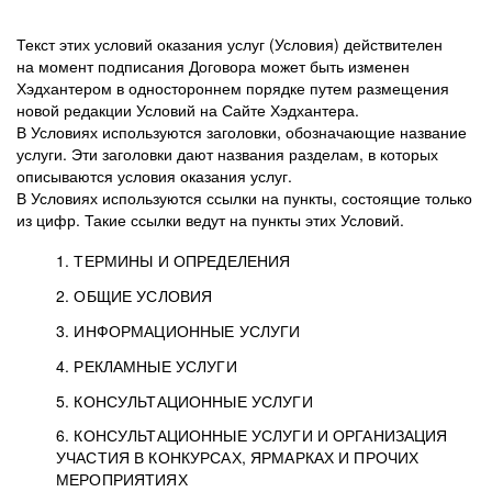
Текст этих условий оказания услуг (Условия) действителен
на момент подписания Договора может быть изменен
Хэдхантером в одностороннем порядке путем размещения
новой редакции Условий на Сайте Хэдхантера.
В Условиях используются заголовки, обозначающие название
услуги. Эти заголовки дают названия разделам, в которых
описываются условия оказания услуг.
В Условиях используются ссылки на пункты, состоящие только
из цифр. Такие ссылки ведут на пункты этих Условий.
1. ТЕРМИНЫ И ОПРЕДЕЛЕНИЯ
2. ОБЩИЕ УСЛОВИЯ
3. ИНФОРМАЦИОННЫЕ УСЛУГИ
1.1. Хэдхантер, или
Хэдхантер, ООО
4. РЕКЛАМНЫЕ УСЛУГИ
HeadHunter, или
«Хэдхантер», ИНН
2.1. Типы и статусы регистрации
5. КОНСУЛЬТАЦИОННЫЕ УСЛУГИ
Исполнитель
7718620740, адрес:
Типы регистрации
3.1. Предоставление доступа к базе данных
2.2. Активация услуг
6. КОНСУЛЬТАЦИОННЫЕ УСЛУГИ И ОРГАНИЗАЦИЯ
125047, г. Москва,
резюме с предложениями Соискателей
Описание и активация
УЧАСТИЯ В КОНКУРСАХ, ЯРМАРКАХ И ПРОЧИХ
2.1.1. Заказчику может быть присвоен один
4.0. Общие условия оказания рекламных услуг
внутригородская
о трудоустройстве с возможностью просмотра
МЕРОПРИЯТИЯХ
из Типов регистраций.
территория
4.0.1. Хэдхантер оказывает Заказчику услугу