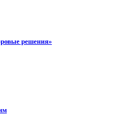
фровые решения»
мим