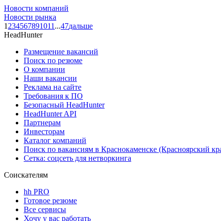
Новости компаний
Новости рынка
1
2
3
4
5
6
7
8
9
10
11
...
47
дальше
HeadHunter
Размещение вакансий
Поиск по резюме
О компании
Наши вакансии
Реклама на сайте
Требования к ПО
Безопасный HeadHunter
HeadHunter API
Партнерам
Инвесторам
Каталог компаний
Поиск по вакансиям в Краснокаменске (Красноярский кр
Сетка: соцсеть для нетворкинга
Соискателям
hh PRO
Готовое резюме
Все сервисы
Хочу у вас работать