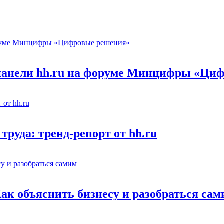
 панели hh.ru на форуме Минцифры «Ци
труда: тренд-репорт от hh.ru
Как объяснить бизнесу и разобраться са