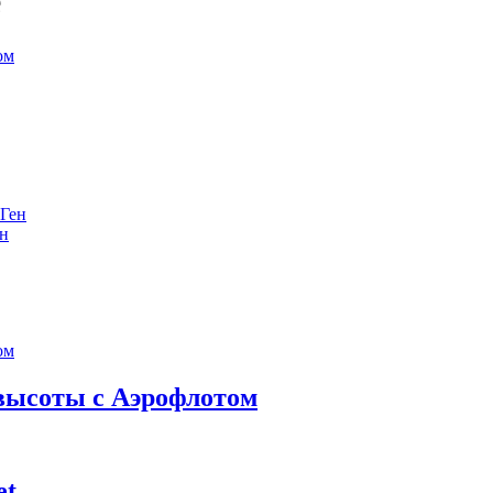
е
ен
 высоты с Аэрофлотом
et