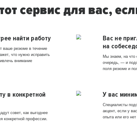
тот сервис для вас, есл
трее найти работу
Вас не при
на собесед
т ваше резюме в течение
ажет, что нужно исправить
Мы знаем, на что
ривлечь внимание
очередь, — и под
поля резюме и по
ту в конкретной
У вас мини
Специалисты подс
акцент, если у в
адут совет, как выгоднее
опыта или его нет
ля конкретной профессии.