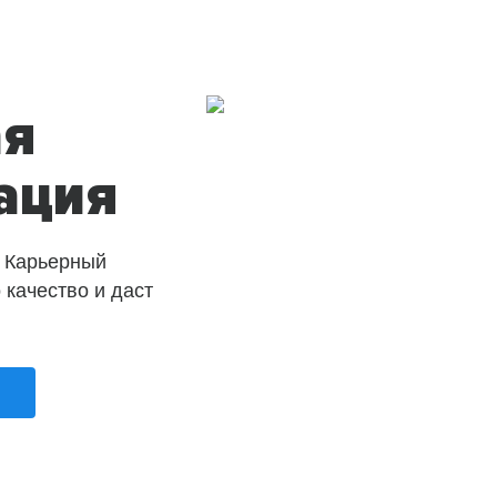
ая
ация
 Карьерный
о качество и даст