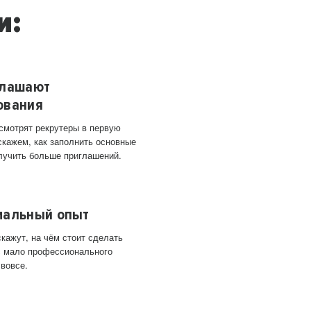
и:
глашают
ования
 смотрят рекрутеры в первую
скажем, как заполнить основные
лучить больше приглашений.
мальный опыт
кажут, на чём стоит сделать
ас мало профессионального
 вовсе.