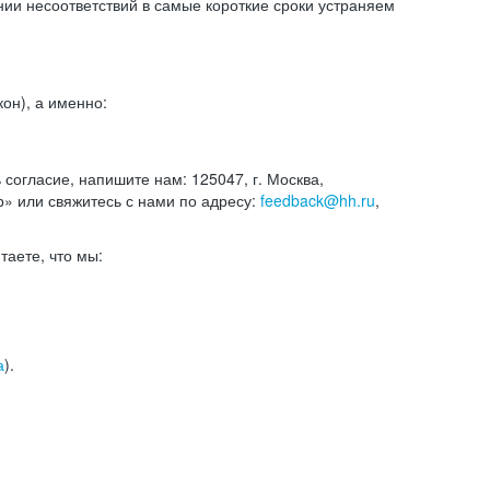
и несоответствий в самые короткие сроки устраняем
он), а именно:
ь согласие, напишите нам: 125047, г. Москва,
р» или свяжитесь с нами по адресу:
feedback@hh.ru
,
итаете, что мы:
а
).