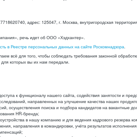
18620740, адрес: 125047, г. Москва, внутригородская территория
омпания», речь идет об ООО «Хэдхантер».
есть в Реестре персональных данных на сайте Роскомнадзора
.
аем всё для того, чтобы соблюдать требования законной обработ
, для которых вы их нам передали.
ступа к функционалу нашего сайта, содействия занятости и пред
следований, направленных на улучшение качества наших продуктов
ий, осуществления поиска и подбора кандидатов на вакантные дол
ования HR-бренда;
оустройства в нашу компанию и для ведения кадрового резерва ко
чения, направления в командировки, учёта результатов исполнени
омпенсаций;