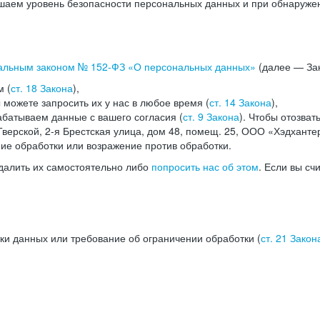
аем уровень безопасности персональных данных и при обнаружени
альным законом №
152-ФЗ
«О персональных данных»
(далее — Зак
м (
ст. 18 Закона
),
можете запросить их у нас в любое время (
ст. 14 Закона
),
абатываем данные с вашего согласия (
ст. 9 Закона
). Чтобы отозват
верской, 2-я Брестская улица, дом 48, помещ. 25, ООО «Хэдханте
ние обработки или возражение против обработки.
далить их самостоятельно либо
попросить нас об этом
. Если вы сч
ки данных или требование об ограничении обработки (
ст. 21 Закон